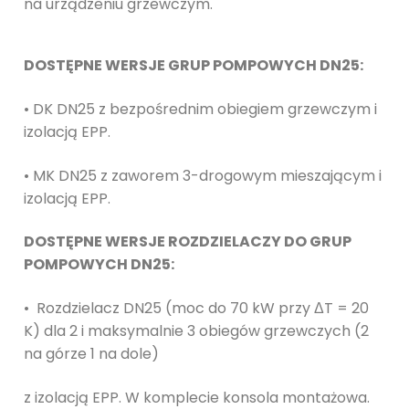
na urządzeniu grzewczym.
DOSTĘPNE WERSJE GRUP POMPOWYCH DN25:
• DK DN25 z bezpośrednim obiegiem grzewczym i
izolacją EPP.
• MK DN25 z zaworem 3-drogowym mieszającym i
izolacją EPP.
DOSTĘPNE WERSJE ROZDZIELACZY DO GRUP
POMPOWYCH DN25:
• Rozdzielacz DN25 (moc do 70 kW przy ΔT = 20
K) dla 2 i maksymalnie 3 obiegów grzewczych (2
na górze 1 na dole)
z izolacją EPP. W komplecie konsola montażowa.