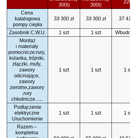
220l)
300l)
300l)
Cena 
katalogowa
33 300 zł
33 300 zł
37 410 z
pompy ciepła
Zasobnik C.W.U.
1 szt
1 szt
Wbudowa
Montaż
i materiały 
pomocnicze:rury, 
kolanka, trójniki, 
złączki, mufy, 
zawory 
1 szt
1 szt
1 szt
odcinające, 
zawory 
zwrotne,zawory 
,rury 
chłodnicze….. 
 Podłączenie 
elektryczne 
1 szt
1 szt
1 szt
Uruchomienie
Razem – 
kompletna 