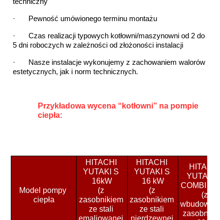
techniczny
·   
Pewność umówionego terminu montażu
·   
Czas realizacji typowych kotłowni/maszynowni od 2 do 
5 dni roboczych w zależności od złożoności instalacji
·   
Nasze instalacje wykonujemy z zachowaniem walorów 
estetycznych, jak i norm technicznych.
Przykładowa wycena “kotłowni” na pompie 
ciepła:
HITACHI 
HITACHI 
HITACHI
YUTAKI S 
YUTAKI S 
YUTAKI S
16kW
16 kW
COMBI  1
Model pompy 
(z 
(z 
(z 
ciepła
zasobnikiem 
zasobnikiem 
wbudowan
ze stali 
ze stali 
zasobnikie
emaliowanej 
nierdzewnej 