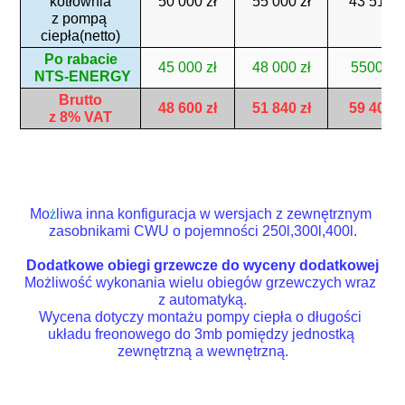
kotłownia
50 000 zł
55 000 zł
43 510 z
z pompą 
ciepła(netto)
Po rabacie
45 000 zł
48 000 zł
55000 z
 NTS-ENERGY
Brutto
48 600 zł
51 840 zł
59 400 z
z 8% VAT
Mo
ż
liwa inna konfiguracja w wersjach z zewnętrznym 
zasobnikami CWU o pojemności 250l,300l,400l.
Dodatkowe obiegi grzewcze do wyceny dodatkowej
Możliwość wykonania wielu obiegów grzewczych wraz 
z automatyką.
Wycena dotyczy montażu pompy ciepła o długości 
układu freonowego do 3mb pomiędzy jednostką 
zewnętrzną a wewnętrzną.