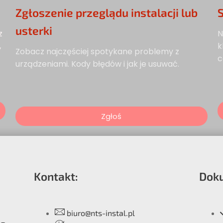
Zgłoszenie przeglądu instalacji lub
usterki
z
N
,
k
Zobacz najczęściej spotykane problemy z
c
urządzeniami. Kody błędów i jak je usuwać.
Zgłoś
Kontakt:
Dok
biuro@nts-instal.pl