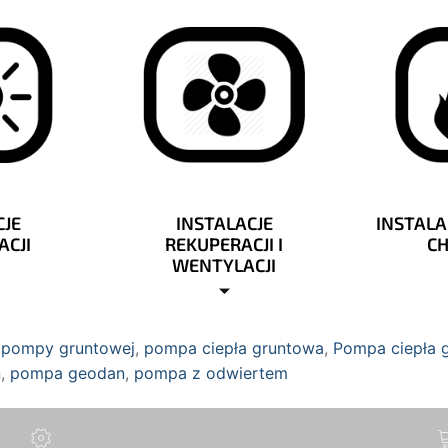
CJE
INSTALACJE
INSTALA
ACJI
REKUPERACJI I
C
WENTYLACJI
t pompy gruntowej
,
pompa ciepła gruntowa
,
Pompa ciepła g
n
,
pompa geodan
,
pompa z odwiertem