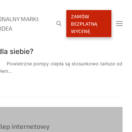
ZAMÓW
ONALNY MARKI:
BEZPŁATNĄ
IDEA
WYCENĘ
la siebie?
owietrzne pompy ciepła są stosunkowo tańsze od
dłem…
lep internetowy