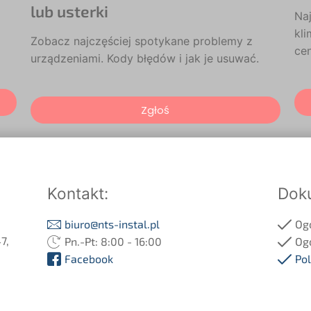
lub usterki
Naj
kli
Zobacz najczęściej spotykane problemy z
ce
urządzeniami. Kody błędów i jak je usuwać.
Zgłoś
Kontakt:
Dok
biuro@nts-instal.pl
Og
7,
Pn.-Pt: 8:00 - 16:00
Og
Facebook
Pol