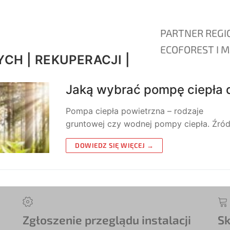
PARTNER REGI
ECOFOREST I M
CH | REKUPERACJI |
Jaką wybrać pompę ciepła d
Pompa ciepła powietrzna – rodzaje P
gruntowej czy wodnej pompy ciepła. Źró
DOWIEDZ SIĘ WIĘCEJ →
Zgłoszenie przeglądu instalacji
Sk