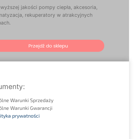
wyższej jakości pompy ciepła, akcesoria,
matyzacja, rekuperatory w atrakcyjnych
nach.
Przejdź do sklepu
umenty:
ólne Warunki Sprzedaży
ólne Warunki Gwarancji
ityka prywatności