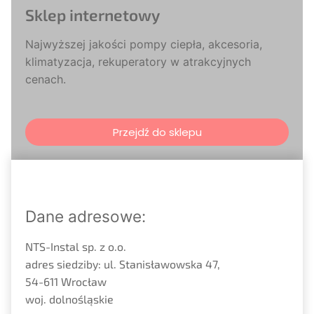
Sklep internetowy
Najwyższej jakości pompy ciepła, akcesoria,
klimatyzacja, rekuperatory w atrakcyjnych
cenach.
Przejdź do sklepu
Dane adresowe:
NTS-Instal sp. z o.o.
adres siedziby: ul. Stanisławowska 47,
54-611 Wrocław
woj. dolnośląskie