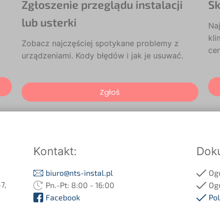
Zgłoszenie przeglądu instalacji
Sk
lub usterki
Naj
kli
Zobacz najczęściej spotykane problemy z
ce
urządzeniami. Kody błędów i jak je usuwać.
Zgłoś
Kontakt:
Dok
biuro@nts-instal.pl
Og
7,
Pn.-Pt: 8:00 - 16:00
Og
Facebook
Pol