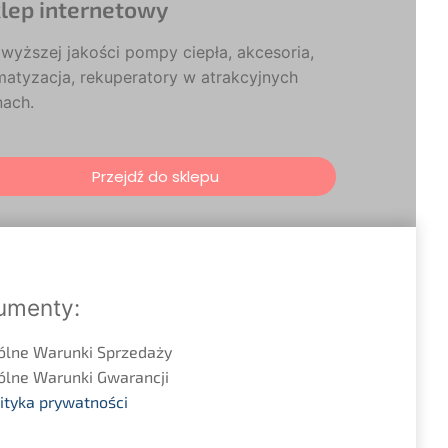
lep internetowy
wyższej jakości pompy ciepła, akcesoria,
matyzacja, rekuperatory w atrakcyjnych
nach.
Przejdź do sklepu
umenty:
ólne Warunki Sprzedaży
ólne Warunki Gwarancji
ityka prywatności