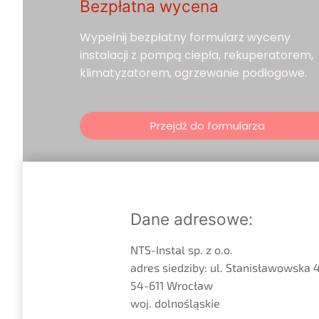
Bezpłatna wycena
Wypełnij bezpłatny formularz wyceny
instalacji z pompą ciepła, rekuperatorem,
klimatyzatorem, ogrzewanie podłogowe.
Przejdź do formularza
Dane adresowe:
NTS-Instal sp. z o.o.
adres siedziby: ul. Stanisławowska 4
54-611 Wrocław
woj. dolnośląskie