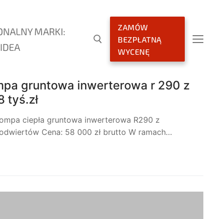
ZAMÓW
ONALNY MARKI:
BEZPŁATNĄ
IDEA
WYCENĘ
mpa gruntowa inwerterowa r 290 z
 tyś.zł
 Pompa ciepła gruntowa inwerterowa R290 z
dwiertów Cena: 58 000 zł brutto W ramach…