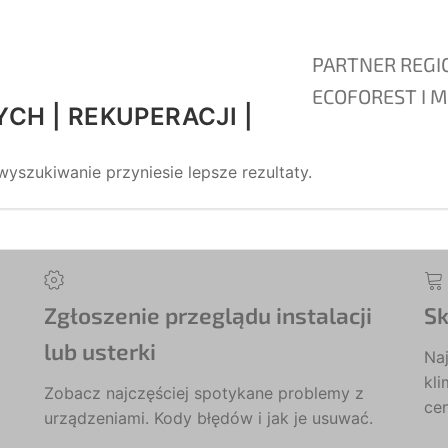
PARTNER REGI
ECOFOREST I M
CH | REKUPERACJI |
yszukiwanie przyniesie lepsze rezultaty.
Zgłoszenie przeglądu instalacji
Sk
lub usterki
Naj
kli
Zobacz najczęściej spotykane problemy z
ce
urządzeniami. Kody błędów i jak je usuwać.