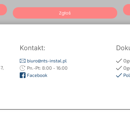
Zgłoś
Kontakt:
Dok
biuro@nts-instal.pl
Og
7,
Pn.-Pt: 8:00 - 16:00
Og
Facebook
Pol