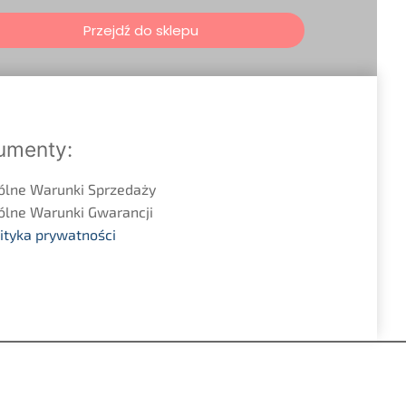
Przejdź do sklepu
umenty:
ólne Warunki Sprzedaży
ólne Warunki Gwarancji
ityka prywatności